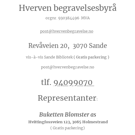
Hverven begravelsesbyrå
orgnr. 930384496 MVA
post@hvervenbegravelse.no
Revåveien 20, 3070 Sande
vis-à-vis Sande Bibliotek
( Gratis parkering )
post@hvervenbegravelse.no
tlf.
94099070
Representanter
:
Buketten Blomster as
Hvittingfossveien 123, 3085 Holmestrand
( Gratis parkering)