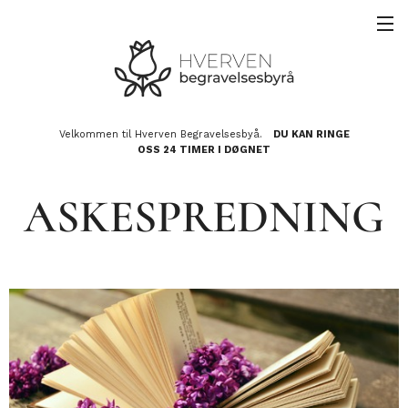
Velkommen til Hverven Begravelsesbyå.
DU KAN RINGE
OSS 24 TIMER I DØGNET
ASKESPREDNING